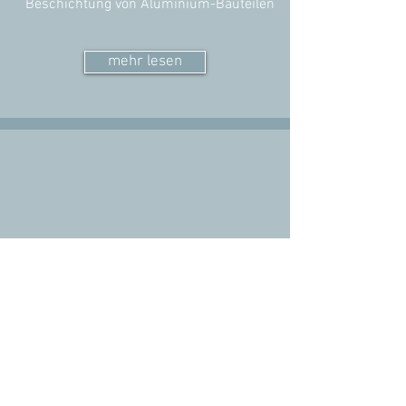
Beschichtung von Aluminium-Bauteilen
mehr lesen
Aushilfskraft auf 450 € Basis (m/w/d)
Auslieferungsfahrten zu Kunden &
Lieferanten